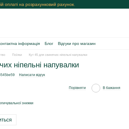
й оплаті на розрахунковий рахунок.
Контактна інформація
Блог
Відгуки про магазин
тво
Поїлки
Кут 45 для свинячих ніпельні напувалки
чих ніпельні напувалки
3545be59
Написати відгук
Порівняти
В бажання
опичувальної знижки
иться