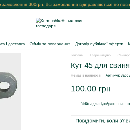
о замовлення 300грн. Всі замовлення відправляються по повні
та і доставка
Обмін та повернення
Договір публічної оферти
Головна
Тваринництво
Свинарс
Кут 45 для свиня
Немає в наявності
Артикул: 3acd
100.00 грн
Увійти
для відображення нак
%
Повідомити, коли з'яв