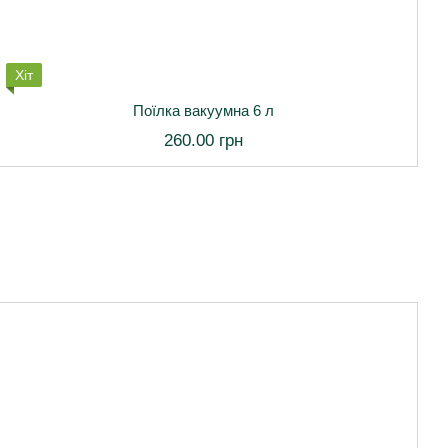
Хіт
Х
Поїлка вакуумна 6 л
260.00 грн