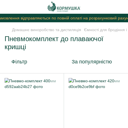
мовлення відправляються по повній оплаті на розрахунковий рахуно
Домашнє виноробство та дистиляція
Ємності для бродіння і
Пневмокомплект до плаваючої
кришці
Фільтр
За популярністю