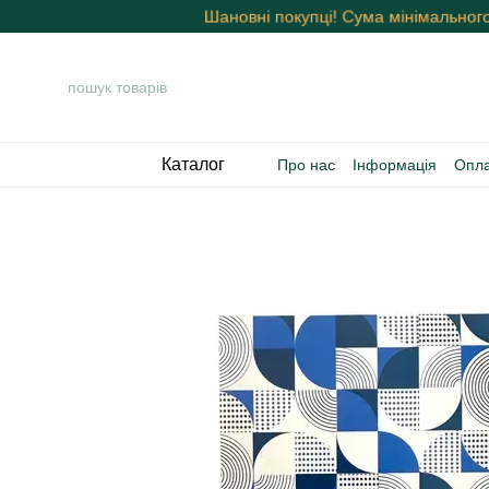
Шановні покупці! Сума мінімальног
Перейти к основному контенту
Каталог
Про нас
Інформація
Опла