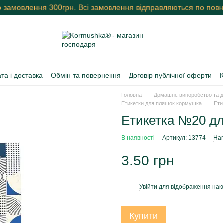
о замовлення 300грн. Всі замовлення відправляються по повні
та і доставка
Обмін та повернення
Договір публічної оферти
Головна
Домашнє виноробство та д
Етикетки для пляшок кормушка
Ети
Етикетка №20 дл
В наявності
Артикул: 13774
Нап
3.50 грн
Увійти
для відображення нак
%
Купити