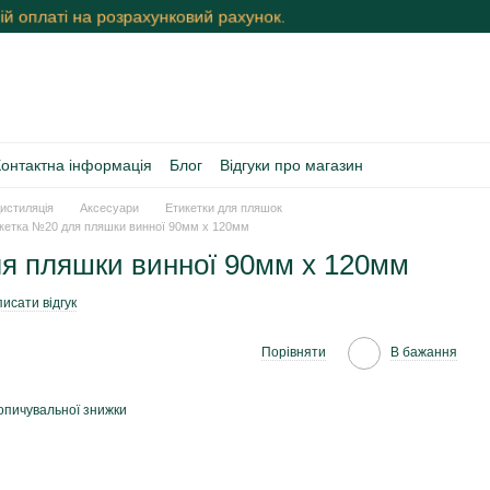
й оплаті на розрахунковий рахунок.
Контактна інформація
Блог
Відгуки про магазин
истиляція
Аксесуари
Етикетки для пляшок
кетка №20 для пляшки винної 90мм х 120мм
я пляшки винної 90мм х 120мм
исати відгук
Порівняти
В бажання
опичувальної знижки