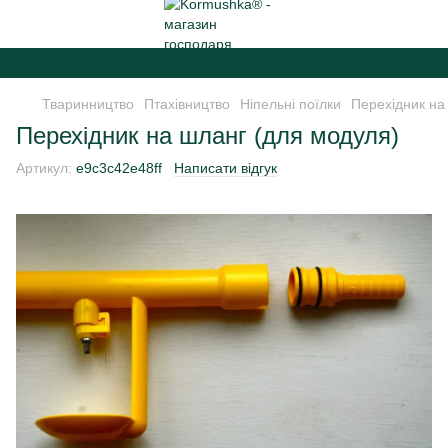
Ша
Тваринництво
Птахівництво
Ніпельні поїлки
Перехідник на
Перехідник на шланг (для модуля)
Артикул:
e9c3c42e48ff
Написати відгук