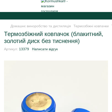
Ш
Домашнє виноробство та дистиляція
Термозбіжні ковпачки
Термозбіжний ковпачок (блакитний,
золотий диск без тиснення)
Артикул:
13379
Написати відгук